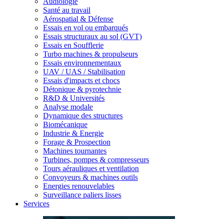
Audiologie
Santé au travail
Aérospatial & Défense
Essais en vol ou embarqués
Essais structuraux au sol (GVT)
Essais en Soufflerie
Turbo machines & propulseurs
Essais environnementaux
UAV / UAS / Stabilisation
Essais d'impacts et chocs
Détonique & pyrotechnie
R&D & Universités
Analyse modale
Dynamique des structures
Biomécanique
Industrie & Energie
Forage & Prospection
Machines tournantes
Turbines, pompes & compresseurs
Tours aérauliques et ventilation
Convoyeurs & machines outils
Energies renouvelables
Surveillance paliers lisses
Services