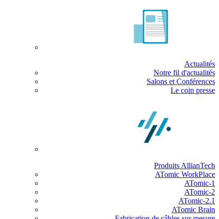
Actualités
Notre fil d'actualités
Salons et Conférences
Le coin presse
Produits AllianTech
ATomic WorkPlace
ATomic-1
ATomic-2
ATomic-2.1
ATomic Brain
Fabrication de câbles sur mesure