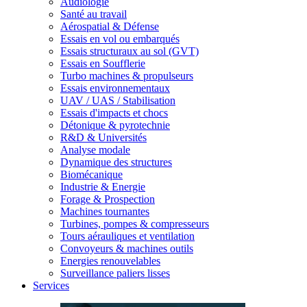
Audiologie
Santé au travail
Aérospatial & Défense
Essais en vol ou embarqués
Essais structuraux au sol (GVT)
Essais en Soufflerie
Turbo machines & propulseurs
Essais environnementaux
UAV / UAS / Stabilisation
Essais d'impacts et chocs
Détonique & pyrotechnie
R&D & Universités
Analyse modale
Dynamique des structures
Biomécanique
Industrie & Energie
Forage & Prospection
Machines tournantes
Turbines, pompes & compresseurs
Tours aérauliques et ventilation
Convoyeurs & machines outils
Energies renouvelables
Surveillance paliers lisses
Services