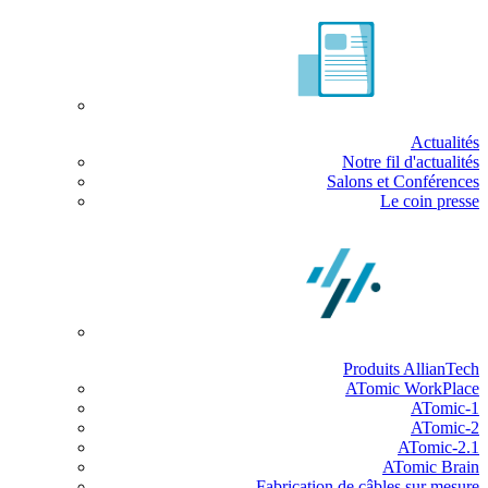
Actualités
Notre fil d'actualités
Salons et Conférences
Le coin presse
Produits AllianTech
ATomic WorkPlace
ATomic-1
ATomic-2
ATomic-2.1
ATomic Brain
Fabrication de câbles sur mesure