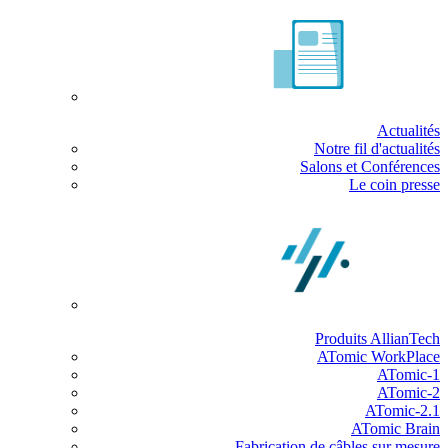
Actualités
Notre fil d'actualités
Salons et Conférences
Le coin presse
Produits AllianTech
ATomic WorkPlace
ATomic-1
ATomic-2
ATomic-2.1
ATomic Brain
Fabrication de câbles sur mesure