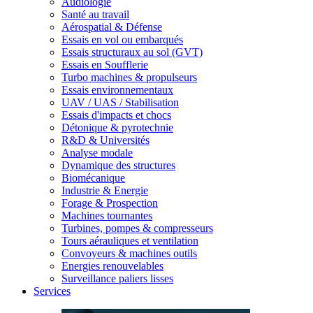
Audiologie
Santé au travail
Aérospatial & Défense
Essais en vol ou embarqués
Essais structuraux au sol (GVT)
Essais en Soufflerie
Turbo machines & propulseurs
Essais environnementaux
UAV / UAS / Stabilisation
Essais d'impacts et chocs
Détonique & pyrotechnie
R&D & Universités
Analyse modale
Dynamique des structures
Biomécanique
Industrie & Energie
Forage & Prospection
Machines tournantes
Turbines, pompes & compresseurs
Tours aérauliques et ventilation
Convoyeurs & machines outils
Energies renouvelables
Surveillance paliers lisses
Services