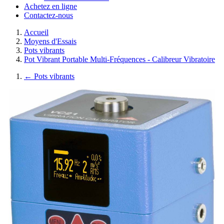
Achetez en ligne
Contactez-nous
Accueil
Moyens d'Essais
Pots vibrants
Pot Vibrant Portable Multi-Fréquences - Calibreur Vibratoire
←
Pots vibrants