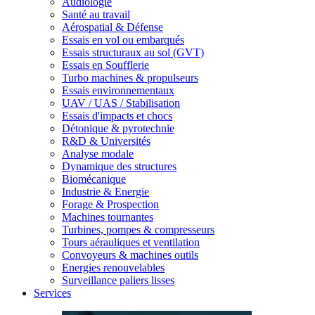
Audiologie
Santé au travail
Aérospatial & Défense
Essais en vol ou embarqués
Essais structuraux au sol (GVT)
Essais en Soufflerie
Turbo machines & propulseurs
Essais environnementaux
UAV / UAS / Stabilisation
Essais d'impacts et chocs
Détonique & pyrotechnie
R&D & Universités
Analyse modale
Dynamique des structures
Biomécanique
Industrie & Energie
Forage & Prospection
Machines tournantes
Turbines, pompes & compresseurs
Tours aérauliques et ventilation
Convoyeurs & machines outils
Energies renouvelables
Surveillance paliers lisses
Services