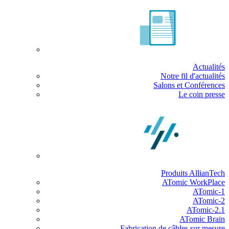
Actualités
Notre fil d'actualités
Salons et Conférences
Le coin presse
Produits AllianTech
ATomic WorkPlace
ATomic-1
ATomic-2
ATomic-2.1
ATomic Brain
Fabrication de câbles sur mesure