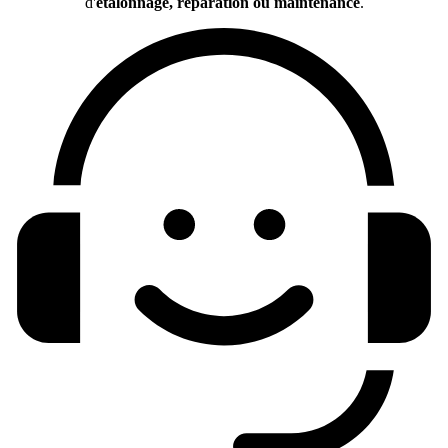
d'
étalonnage, réparation ou maintenance
.