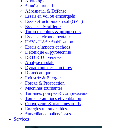
Audiologie
Santé au travail
Aérospatial & Défense
Essais en vol ou embarqués
Essais structuraux au sol (GVT)
Essais en Soufflerie
Turbo machines & propulseurs
Essais environnementaux
UAV / UAS / Stabilisation
Essais d'impacts et chocs
Détonique & pyrotechnie
R&D & Universités
Analyse modale
Dynamique des structures
Biomécanique
Industrie & Energie
Forage & Prospection
Machines tournantes
Turbines, pompes & compresseurs
Tours aérauliques et ventilation
Convoyeurs & machines outils
Energies renouvelables
Surveillance paliers lisses
Services