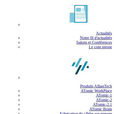
Actualités
Notre fil d'actualités
Salons et Conférences
Le coin presse
Produits AllianTech
ATomic WorkPlace
ATomic-1
ATomic-2
ATomic-2.1
ATomic Brain
Fabrication de câbles sur mesure