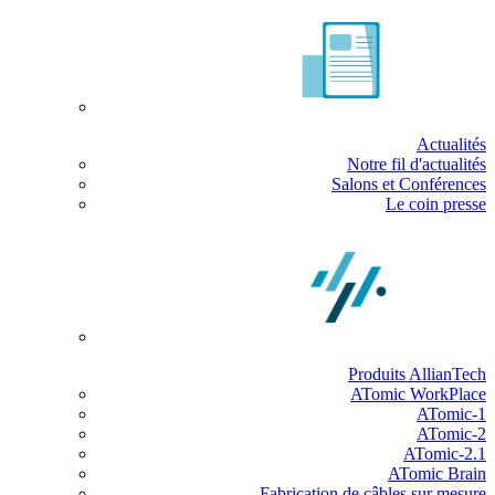
Actualités
Notre fil d'actualités
Salons et Conférences
Le coin presse
Produits AllianTech
ATomic WorkPlace
ATomic-1
ATomic-2
ATomic-2.1
ATomic Brain
Fabrication de câbles sur mesure