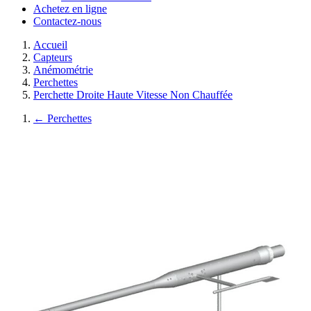
Achetez en ligne
Contactez-nous
Accueil
Capteurs
Anémométrie
Perchettes
Perchette Droite Haute Vitesse Non Chauffée
←
Perchettes