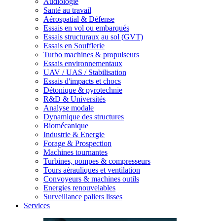
Audiologie
Santé au travail
Aérospatial & Défense
Essais en vol ou embarqués
Essais structuraux au sol (GVT)
Essais en Soufflerie
Turbo machines & propulseurs
Essais environnementaux
UAV / UAS / Stabilisation
Essais d'impacts et chocs
Détonique & pyrotechnie
R&D & Universités
Analyse modale
Dynamique des structures
Biomécanique
Industrie & Energie
Forage & Prospection
Machines tournantes
Turbines, pompes & compresseurs
Tours aérauliques et ventilation
Convoyeurs & machines outils
Energies renouvelables
Surveillance paliers lisses
Services