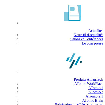
Actualités
Notre fil d'actualités
Salons et Conférences
Le coin presse
Produits AllianTech
ATomic WorkPlace
ATomic-1
ATomic-2
ATomic-2.1
ATomic Brain
Fabrication de câbles sur mesure