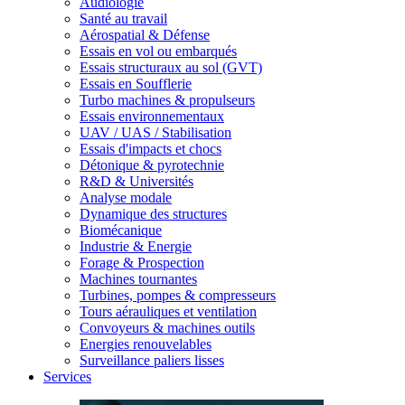
Audiologie
Santé au travail
Aérospatial & Défense
Essais en vol ou embarqués
Essais structuraux au sol (GVT)
Essais en Soufflerie
Turbo machines & propulseurs
Essais environnementaux
UAV / UAS / Stabilisation
Essais d'impacts et chocs
Détonique & pyrotechnie
R&D & Universités
Analyse modale
Dynamique des structures
Biomécanique
Industrie & Energie
Forage & Prospection
Machines tournantes
Turbines, pompes & compresseurs
Tours aérauliques et ventilation
Convoyeurs & machines outils
Energies renouvelables
Surveillance paliers lisses
Services