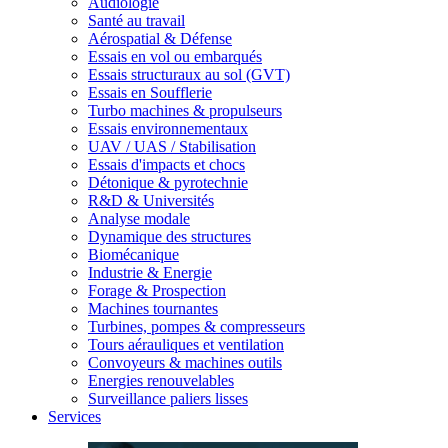
Audiologie
Santé au travail
Aérospatial & Défense
Essais en vol ou embarqués
Essais structuraux au sol (GVT)
Essais en Soufflerie
Turbo machines & propulseurs
Essais environnementaux
UAV / UAS / Stabilisation
Essais d'impacts et chocs
Détonique & pyrotechnie
R&D & Universités
Analyse modale
Dynamique des structures
Biomécanique
Industrie & Energie
Forage & Prospection
Machines tournantes
Turbines, pompes & compresseurs
Tours aérauliques et ventilation
Convoyeurs & machines outils
Energies renouvelables
Surveillance paliers lisses
Services