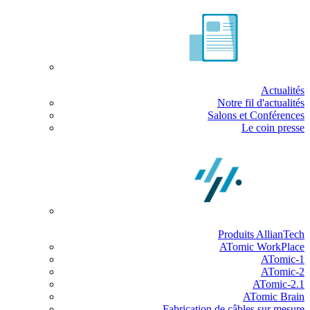
Actualités
Notre fil d'actualités
Salons et Conférences
Le coin presse
Produits AllianTech
ATomic WorkPlace
ATomic-1
ATomic-2
ATomic-2.1
ATomic Brain
Fabrication de câbles sur mesure