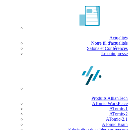
Actualités
Notre fil d'actualités
Salons et Conférences
Le coin presse
Produits AllianTech
ATomic WorkPlace
ATomic-1
ATomic-2
ATomic-2.1
ATomic Brain
Fabrication de câbles sur mesure