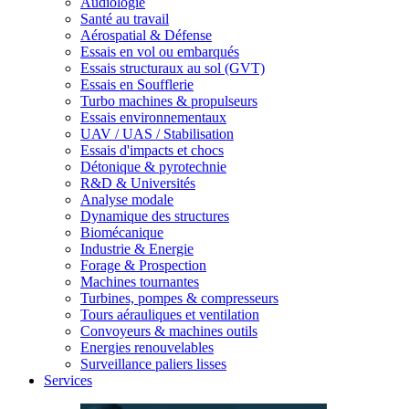
Audiologie
Santé au travail
Aérospatial & Défense
Essais en vol ou embarqués
Essais structuraux au sol (GVT)
Essais en Soufflerie
Turbo machines & propulseurs
Essais environnementaux
UAV / UAS / Stabilisation
Essais d'impacts et chocs
Détonique & pyrotechnie
R&D & Universités
Analyse modale
Dynamique des structures
Biomécanique
Industrie & Energie
Forage & Prospection
Machines tournantes
Turbines, pompes & compresseurs
Tours aérauliques et ventilation
Convoyeurs & machines outils
Energies renouvelables
Surveillance paliers lisses
Services