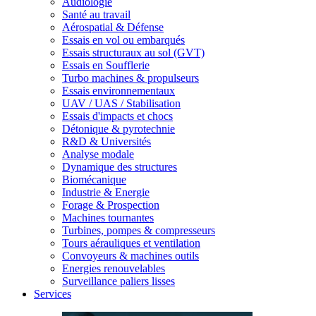
Audiologie
Santé au travail
Aérospatial & Défense
Essais en vol ou embarqués
Essais structuraux au sol (GVT)
Essais en Soufflerie
Turbo machines & propulseurs
Essais environnementaux
UAV / UAS / Stabilisation
Essais d'impacts et chocs
Détonique & pyrotechnie
R&D & Universités
Analyse modale
Dynamique des structures
Biomécanique
Industrie & Energie
Forage & Prospection
Machines tournantes
Turbines, pompes & compresseurs
Tours aérauliques et ventilation
Convoyeurs & machines outils
Energies renouvelables
Surveillance paliers lisses
Services