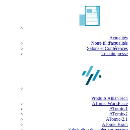
Actualités
Notre fil d'actualités
Salons et Conférences
Le coin presse
Produits AllianTech
ATomic WorkPlace
ATomic-1
ATomic-2
ATomic-2.1
ATomic Brain
Fabrication de câbles sur mesure