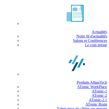
Actualités
Notre fil d'actualités
Salons et Conférences
Le coin presse
Produits AllianTech
ATomic WorkPlace
ATomic-1
ATomic-2
ATomic-2.1
ATomic Brain
Fabrication de câbles sur mesure