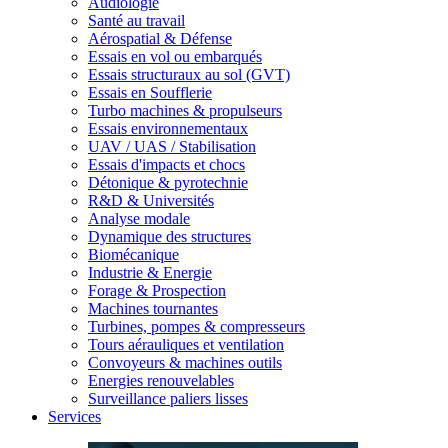
Audiologie
Santé au travail
Aérospatial & Défense
Essais en vol ou embarqués
Essais structuraux au sol (GVT)
Essais en Soufflerie
Turbo machines & propulseurs
Essais environnementaux
UAV / UAS / Stabilisation
Essais d'impacts et chocs
Détonique & pyrotechnie
R&D & Universités
Analyse modale
Dynamique des structures
Biomécanique
Industrie & Energie
Forage & Prospection
Machines tournantes
Turbines, pompes & compresseurs
Tours aérauliques et ventilation
Convoyeurs & machines outils
Energies renouvelables
Surveillance paliers lisses
Services