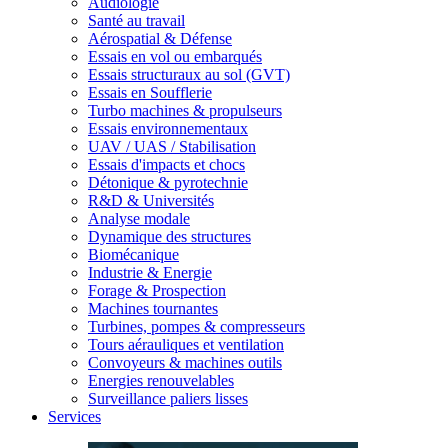
Audiologie
Santé au travail
Aérospatial & Défense
Essais en vol ou embarqués
Essais structuraux au sol (GVT)
Essais en Soufflerie
Turbo machines & propulseurs
Essais environnementaux
UAV / UAS / Stabilisation
Essais d'impacts et chocs
Détonique & pyrotechnie
R&D & Universités
Analyse modale
Dynamique des structures
Biomécanique
Industrie & Energie
Forage & Prospection
Machines tournantes
Turbines, pompes & compresseurs
Tours aérauliques et ventilation
Convoyeurs & machines outils
Energies renouvelables
Surveillance paliers lisses
Services