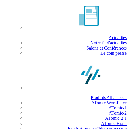
Actualités
Notre fil d'actualités
Salons et Conférences
Le coin presse
Produits AllianTech
ATomic WorkPlace
ATomic-1
ATomic-2
ATomic-2.1
ATomic Brain
Fabrication de câbles sur mesure