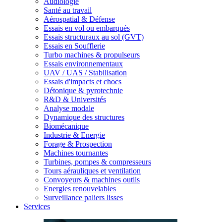
Audiologie
Santé au travail
Aérospatial & Défense
Essais en vol ou embarqués
Essais structuraux au sol (GVT)
Essais en Soufflerie
Turbo machines & propulseurs
Essais environnementaux
UAV / UAS / Stabilisation
Essais d'impacts et chocs
Détonique & pyrotechnie
R&D & Universités
Analyse modale
Dynamique des structures
Biomécanique
Industrie & Energie
Forage & Prospection
Machines tournantes
Turbines, pompes & compresseurs
Tours aérauliques et ventilation
Convoyeurs & machines outils
Energies renouvelables
Surveillance paliers lisses
Services