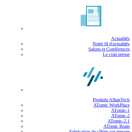
Actualités
Notre fil d'actualités
Salons et Conférences
Le coin presse
Produits AllianTech
ATomic WorkPlace
ATomic-1
ATomic-2
ATomic-2.1
ATomic Brain
Fabrication de câbles sur mesure