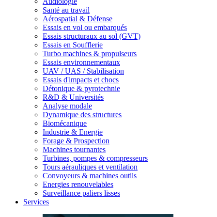
Audiologie
Santé au travail
Aérospatial & Défense
Essais en vol ou embarqués
Essais structuraux au sol (GVT)
Essais en Soufflerie
Turbo machines & propulseurs
Essais environnementaux
UAV / UAS / Stabilisation
Essais d'impacts et chocs
Détonique & pyrotechnie
R&D & Universités
Analyse modale
Dynamique des structures
Biomécanique
Industrie & Energie
Forage & Prospection
Machines tournantes
Turbines, pompes & compresseurs
Tours aérauliques et ventilation
Convoyeurs & machines outils
Energies renouvelables
Surveillance paliers lisses
Services