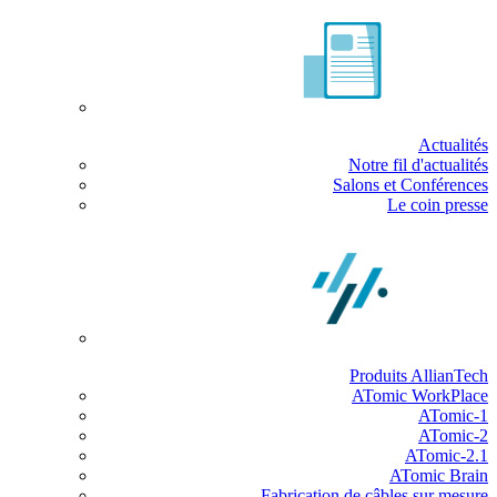
Actualités
Notre fil d'actualités
Salons et Conférences
Le coin presse
Produits AllianTech
ATomic WorkPlace
ATomic-1
ATomic-2
ATomic-2.1
ATomic Brain
Fabrication de câbles sur mesure