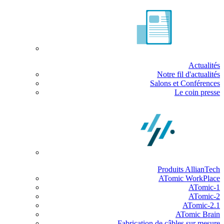
Actualités
Notre fil d'actualités
Salons et Conférences
Le coin presse
Produits AllianTech
ATomic WorkPlace
ATomic-1
ATomic-2
ATomic-2.1
ATomic Brain
Fabrication de câbles sur mesure