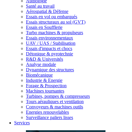
Audiologie
Santé au travail
Aérospatial & Défense
Essais en vol ou embarqués
Essais structuraux au sol (GVT)
Essais en Soufflerie
Turbo machines & propulseurs
Essais environnementaux
UAV / UAS / Stabilisation
Essais d'impacts et chocs
Détonique & pyrotechnie
R&D & Universités
Analyse modale
Dynamique des structures
Biomécanique
Industrie & Energie
Forage & Prospection
Machines tournantes
Turbines, pompes & compresseurs
Tours aérauliques et ventilation
Convoyeurs & machines outils
Energies renouvelables
Surveillance paliers lisses
Services