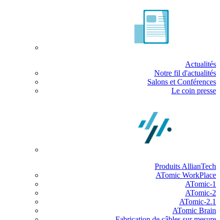
Actualités
Notre fil d'actualités
Salons et Conférences
Le coin presse
Produits AllianTech
ATomic WorkPlace
ATomic-1
ATomic-2
ATomic-2.1
ATomic Brain
Fabrication de câbles sur mesure