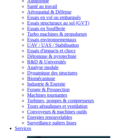
Audiologie
Santé au travail
Aérospatial & Défense
Essais en vol ou embarqués
Essais structuraux au sol (GVT)
Essais en Soufflerie
Turbo machines & propulseurs
Essais environnementaux
UAV / UAS / Stabilisation
Essais d'impacts et chocs
Détonique & pyrotechnie
R&D & Universités
Analyse modale
Dynamique des structures
Biomécanique
Industrie & Energie
Forage & Prospection
Machines tournantes
Turbines, pompes & compresseurs
Tours aérauliques et ventilation
Convoyeurs & machines outils
Energies renouvelables
Surveillance paliers lisses
Services