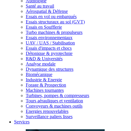
Audiologie
Santé au travail
Aérospatial & Défense
Essais en vol ou embarqués
Essais structuraux au sol (GVT)
Essais en Soufflerie
Turbo machines & propulseurs
Essais environnementaux
UAV / UAS / Stabilisation
Essais d'impacts et chocs
Détonique & pyrotechnie
R&D & Universités
Analyse modale
Dynamique des structures
Biomécanique
Industrie & Energie
Forage & Prospection
Machines tournantes
Turbines, pompes & compresseurs
Tours aérauliques et ventilation
Convoyeurs & machines outils
Energies renouvelables
Surveillance paliers lisses
Services