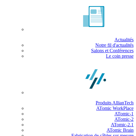
Actualités
Notre fil d'actualités
Salons et Conférences
Le coin presse
Produits AllianTech
ATomic WorkPlace
ATomic-1
ATomic-2
ATomic-2.1
ATomic Brain
Fabrication de câbles sur mesure