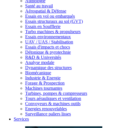
Audiologie
Santé au travail
Aérospatial & Défense
Essais en vol ou embarqués
Essais structuraux au sol (GVT)
Essais en Soufflerie
Turbo machines & propulseurs
Essais environnementaux
UAV / UAS / Stabilisation
Essais d'impacts et chocs
Détonique & pyrotechnie
R&D & Universités
Analyse modale
Dynamique des structures
Biomécanique
Industrie & Energie
Forage & Prospection
Machines tournantes
Turbines, pompes & compresseurs
Tours aérauliques et ventilation
Convoyeurs & machines outils
Energies renouvelables
Surveillance paliers lisses
Services