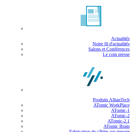
Actualités
Notre fil d'actualités
Salons et Conférences
Le coin presse
Produits AllianTech
ATomic WorkPlace
ATomic-1
ATomic-2
ATomic-2.1
ATomic Brain
Fabrication de câbles sur mesure