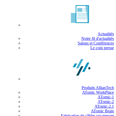
Actualités
Notre fil d'actualités
Salons et Conférences
Le coin presse
Produits AllianTech
ATomic WorkPlace
ATomic-1
ATomic-2
ATomic-2.1
ATomic Brain
Fabrication de câbles sur mesure