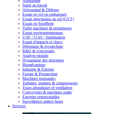
Audiologie
Santé au travail
Aérospatial & Défense
Essais en vol ou embarqués
Essais structuraux au sol (GVT)
Essais en Soufflerie
Turbo machines & propulseurs
Essais environnementaux
UAV / UAS / Stabilisation
Essais d'impacts et chocs
Détonique & pyrotechnie
R&D & Universités
Analyse modale
Dynamique des structures
Biomécanique
Industrie & Energie
Forage & Prospection
Machines tournantes
Turbines, pompes & compresseurs
Tours aérauliques et ventilation
Convoyeurs & machines outils
Energies renouvelables
Surveillance paliers lisses
Services