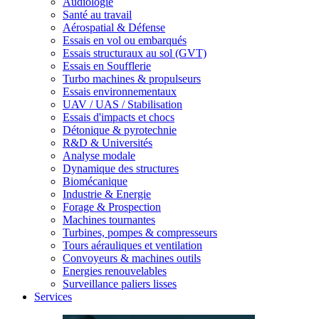
Audiologie
Santé au travail
Aérospatial & Défense
Essais en vol ou embarqués
Essais structuraux au sol (GVT)
Essais en Soufflerie
Turbo machines & propulseurs
Essais environnementaux
UAV / UAS / Stabilisation
Essais d'impacts et chocs
Détonique & pyrotechnie
R&D & Universités
Analyse modale
Dynamique des structures
Biomécanique
Industrie & Energie
Forage & Prospection
Machines tournantes
Turbines, pompes & compresseurs
Tours aérauliques et ventilation
Convoyeurs & machines outils
Energies renouvelables
Surveillance paliers lisses
Services