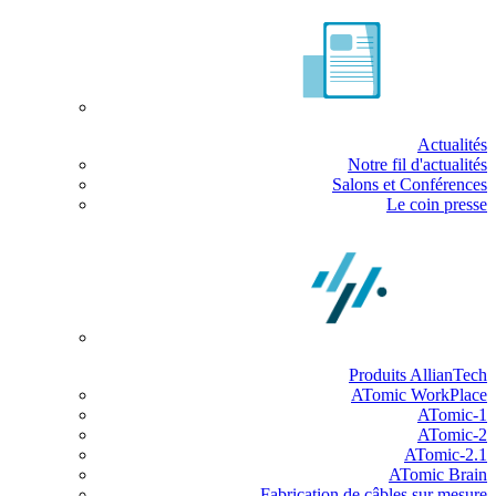
Actualités
Notre fil d'actualités
Salons et Conférences
Le coin presse
Produits AllianTech
ATomic WorkPlace
ATomic-1
ATomic-2
ATomic-2.1
ATomic Brain
Fabrication de câbles sur mesure