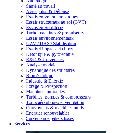
Audiologie
Santé au travail
Aérospatial & Défense
Essais en vol ou embarqués
Essais structuraux au sol (GVT)
Essais en Soufflerie
Turbo machines & propulseurs
Essais environnementaux
UAV / UAS / Stabilisation
Essais d'impacts et chocs
Détonique & pyrotechnie
R&D & Universités
Analyse modale
Dynamique des structures
Biomécanique
Industrie & Energie
Forage & Prospection
Machines tournantes
Turbines, pompes & compresseurs
Tours aérauliques et ventilation
Convoyeurs & machines outils
Energies renouvelables
Surveillance paliers lisses
Services