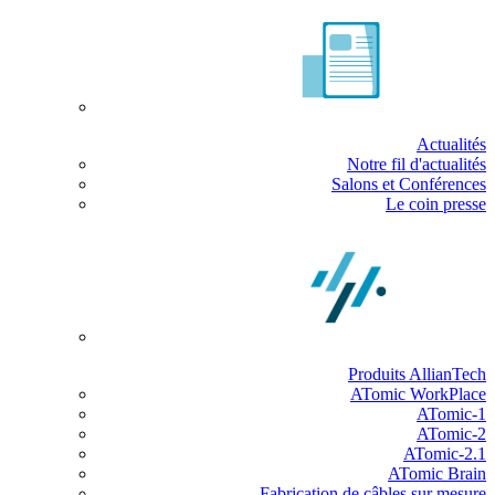
Actualités
Notre fil d'actualités
Salons et Conférences
Le coin presse
Produits AllianTech
ATomic WorkPlace
ATomic-1
ATomic-2
ATomic-2.1
ATomic Brain
Fabrication de câbles sur mesure