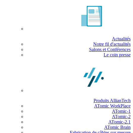
Actualités
Notre fil d'actualités
Salons et Conférences
Le coin presse
Produits AllianTech
ATomic WorkPlace
ATomic-1
ATomic-2
ATomic-2.1
ATomic Brain
Fabrication de câbles sur mesure