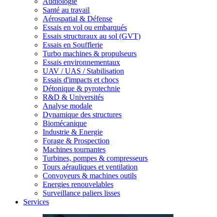
Audiologie
Santé au travail
Aérospatial & Défense
Essais en vol ou embarqués
Essais structuraux au sol (GVT)
Essais en Soufflerie
Turbo machines & propulseurs
Essais environnementaux
UAV / UAS / Stabilisation
Essais d'impacts et chocs
Détonique & pyrotechnie
R&D & Universités
Analyse modale
Dynamique des structures
Biomécanique
Industrie & Energie
Forage & Prospection
Machines tournantes
Turbines, pompes & compresseurs
Tours aérauliques et ventilation
Convoyeurs & machines outils
Energies renouvelables
Surveillance paliers lisses
Services