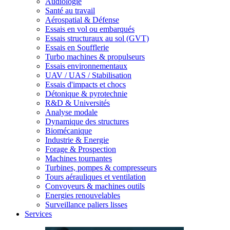
Audiologie
Santé au travail
Aérospatial & Défense
Essais en vol ou embarqués
Essais structuraux au sol (GVT)
Essais en Soufflerie
Turbo machines & propulseurs
Essais environnementaux
UAV / UAS / Stabilisation
Essais d'impacts et chocs
Détonique & pyrotechnie
R&D & Universités
Analyse modale
Dynamique des structures
Biomécanique
Industrie & Energie
Forage & Prospection
Machines tournantes
Turbines, pompes & compresseurs
Tours aérauliques et ventilation
Convoyeurs & machines outils
Energies renouvelables
Surveillance paliers lisses
Services