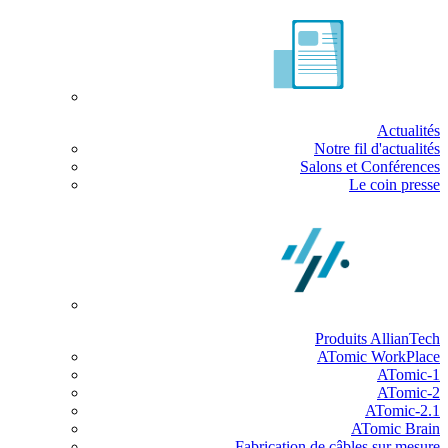
Actualités
Notre fil d'actualités
Salons et Conférences
Le coin presse
Produits AllianTech
ATomic WorkPlace
ATomic-1
ATomic-2
ATomic-2.1
ATomic Brain
Fabrication de câbles sur mesure