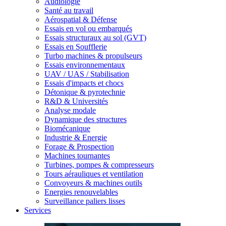
Audiologie
Santé au travail
Aérospatial & Défense
Essais en vol ou embarqués
Essais structuraux au sol (GVT)
Essais en Soufflerie
Turbo machines & propulseurs
Essais environnementaux
UAV / UAS / Stabilisation
Essais d'impacts et chocs
Détonique & pyrotechnie
R&D & Universités
Analyse modale
Dynamique des structures
Biomécanique
Industrie & Energie
Forage & Prospection
Machines tournantes
Turbines, pompes & compresseurs
Tours aérauliques et ventilation
Convoyeurs & machines outils
Energies renouvelables
Surveillance paliers lisses
Services