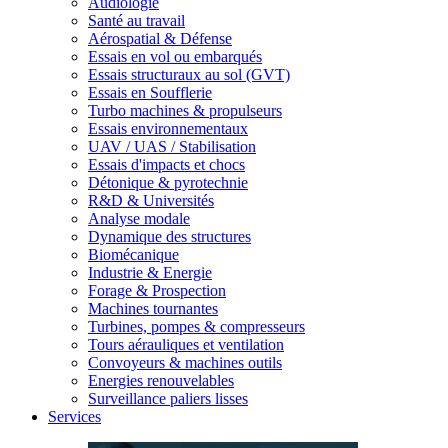
Audiologie
Santé au travail
Aérospatial & Défense
Essais en vol ou embarqués
Essais structuraux au sol (GVT)
Essais en Soufflerie
Turbo machines & propulseurs
Essais environnementaux
UAV / UAS / Stabilisation
Essais d'impacts et chocs
Détonique & pyrotechnie
R&D & Universités
Analyse modale
Dynamique des structures
Biomécanique
Industrie & Energie
Forage & Prospection
Machines tournantes
Turbines, pompes & compresseurs
Tours aérauliques et ventilation
Convoyeurs & machines outils
Energies renouvelables
Surveillance paliers lisses
Services