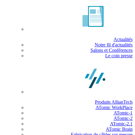
Actualités
Notre fil d'actualités
Salons et Conférences
Le coin presse
Produits AllianTech
ATomic WorkPlace
ATomic-1
ATomic-2
ATomic-2.1
ATomic Brain
Fabrication de câbles sur mesure