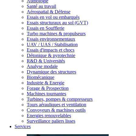
Audiologie
Santé au travail
Aérospatial & Défense
Essais en vol ou embarqués
Essais structuraux au sol (GVT)
Essais en Soufflerie
Turbo machines & propulseurs
Essais environnementaux
UAV / UAS / Stabilisation
Essais d'impacts et chocs
Détonique & pyrotechnie
R&D & Universités
Analyse modale
Dynamique des structures
Biomécanique
Industrie & Energie
Forage & Prospection
Machines tournantes
Turbines, pompes & compresseurs
Tours aérauliques et ventilation
Convoyeurs & machines outils
Energies renouvelables
Surveillance paliers lisses
Services