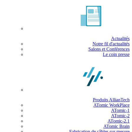
Actualités
Notre fil d'actualités
Salons et Conférences
Le coin presse
Produits AllianTech
ATomic WorkPlace
ATomic-1
ATomic-2
ATomic-2.1
ATomic Brain
Fabrication de câbles sur mesure