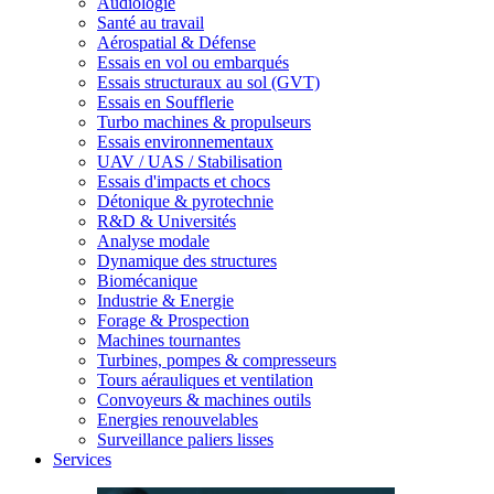
Audiologie
Santé au travail
Aérospatial & Défense
Essais en vol ou embarqués
Essais structuraux au sol (GVT)
Essais en Soufflerie
Turbo machines & propulseurs
Essais environnementaux
UAV / UAS / Stabilisation
Essais d'impacts et chocs
Détonique & pyrotechnie
R&D & Universités
Analyse modale
Dynamique des structures
Biomécanique
Industrie & Energie
Forage & Prospection
Machines tournantes
Turbines, pompes & compresseurs
Tours aérauliques et ventilation
Convoyeurs & machines outils
Energies renouvelables
Surveillance paliers lisses
Services