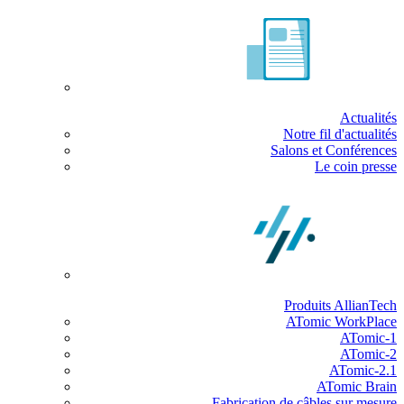
Actualités
Notre fil d'actualités
Salons et Conférences
Le coin presse
Produits AllianTech
ATomic WorkPlace
ATomic-1
ATomic-2
ATomic-2.1
ATomic Brain
Fabrication de câbles sur mesure