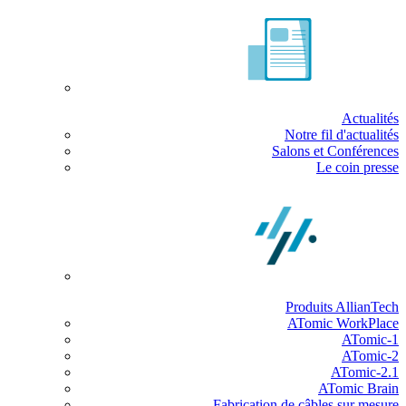
Actualités
Notre fil d'actualités
Salons et Conférences
Le coin presse
Produits AllianTech
ATomic WorkPlace
ATomic-1
ATomic-2
ATomic-2.1
ATomic Brain
Fabrication de câbles sur mesure