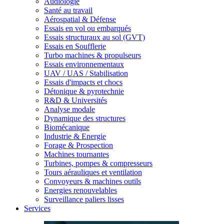
Audiologie
Santé au travail
Aérospatial & Défense
Essais en vol ou embarqués
Essais structuraux au sol (GVT)
Essais en Soufflerie
Turbo machines & propulseurs
Essais environnementaux
UAV / UAS / Stabilisation
Essais d'impacts et chocs
Détonique & pyrotechnie
R&D & Universités
Analyse modale
Dynamique des structures
Biomécanique
Industrie & Energie
Forage & Prospection
Machines tournantes
Turbines, pompes & compresseurs
Tours aérauliques et ventilation
Convoyeurs & machines outils
Energies renouvelables
Surveillance paliers lisses
Services