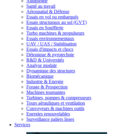
Audiologie
Santé au travail
Aérospatial & Défense
Essais en vol ou embarqués
Essais structuraux au sol (GVT)
Essais en Soufflerie
Turbo machines & propulseurs
Essais environnementaux
UAV / UAS / Stabilisation
Essais d'impacts et chocs
Détonique & pyrotechnie
R&D & Universités
Analyse modale
Dynamique des structures
Biomécanique
Industrie & Energie
Forage & Prospection
Machines tournantes
Turbines, pompes & compresseurs
Tours aérauliques et ventilation
Convoyeurs & machines outils
Energies renouvelables
Surveillance paliers lisses
Services