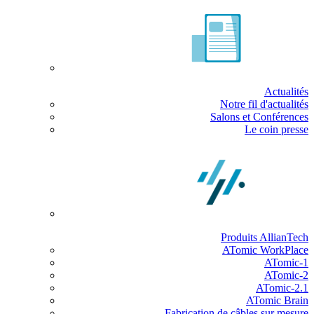
Actualités
Notre fil d'actualités
Salons et Conférences
Le coin presse
Produits AllianTech
ATomic WorkPlace
ATomic-1
ATomic-2
ATomic-2.1
ATomic Brain
Fabrication de câbles sur mesure