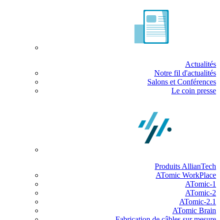
Actualités
Notre fil d'actualités
Salons et Conférences
Le coin presse
Produits AllianTech
ATomic WorkPlace
ATomic-1
ATomic-2
ATomic-2.1
ATomic Brain
Fabrication de câbles sur mesure