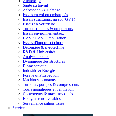
Audiologie
Santé au travail
Aérospatial & Défense
Essais en vol ou embarqués
Essais structuraux au sol (GVT)
Essais en Soufflerie
Turbo machines & propulseurs
Essais environnementaux
UAV / UAS / Stabilisation
Essais d'impacts et chocs
Détonique & pyrotechnie
R&D & Universités
Analyse modale
Dynamique des structures
Biomécanique
Industrie & Energie
Forage & Prospection
Machines tournantes
Turbines, pompes & compresseurs
Tours aérauliques et ventilation
Convoyeurs & machines outils
Energies renouvelables
Surveillance paliers lisses
Services