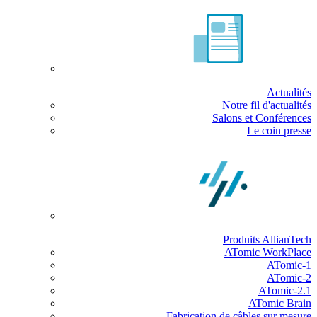
Actualités
Notre fil d'actualités
Salons et Conférences
Le coin presse
Produits AllianTech
ATomic WorkPlace
ATomic-1
ATomic-2
ATomic-2.1
ATomic Brain
Fabrication de câbles sur mesure