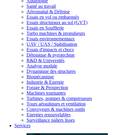
Audiologie
Santé au travail
Aérospatial & Défense
Essais en vol ou embarqués
Essais structuraux au sol (GVT)
Essais en Soufflerie
Turbo machines & propulseurs
Essais environnementaux
UAV / UAS / Stabilisation
Essais d'impacts et chocs
Détonique & pyrotechnie
R&D & Universités
Analyse modale
Dynamique des structures
Biomécanique
Industrie & Energie
Forage & Prospection
Machines tournantes
Turbines, pompes & compresseurs
Tours aérauliques et ventilation
Convoyeurs & machines outils
Energies renouvelables
Surveillance paliers lisses
Services