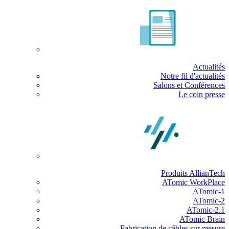
Actualités
Notre fil d'actualités
Salons et Conférences
Le coin presse
Produits AllianTech
ATomic WorkPlace
ATomic-1
ATomic-2
ATomic-2.1
ATomic Brain
Fabrication de câbles sur mesure