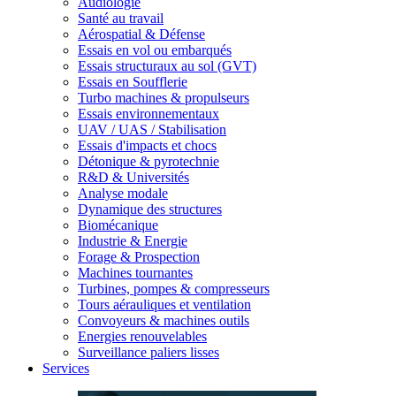
Audiologie
Santé au travail
Aérospatial & Défense
Essais en vol ou embarqués
Essais structuraux au sol (GVT)
Essais en Soufflerie
Turbo machines & propulseurs
Essais environnementaux
UAV / UAS / Stabilisation
Essais d'impacts et chocs
Détonique & pyrotechnie
R&D & Universités
Analyse modale
Dynamique des structures
Biomécanique
Industrie & Energie
Forage & Prospection
Machines tournantes
Turbines, pompes & compresseurs
Tours aérauliques et ventilation
Convoyeurs & machines outils
Energies renouvelables
Surveillance paliers lisses
Services