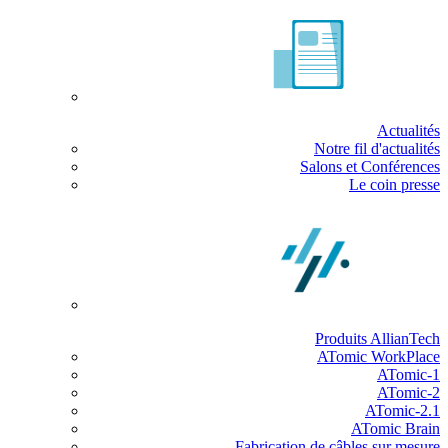
Actualités
Notre fil d'actualités
Salons et Conférences
Le coin presse
Produits AllianTech
ATomic WorkPlace
ATomic-1
ATomic-2
ATomic-2.1
ATomic Brain
Fabrication de câbles sur mesure