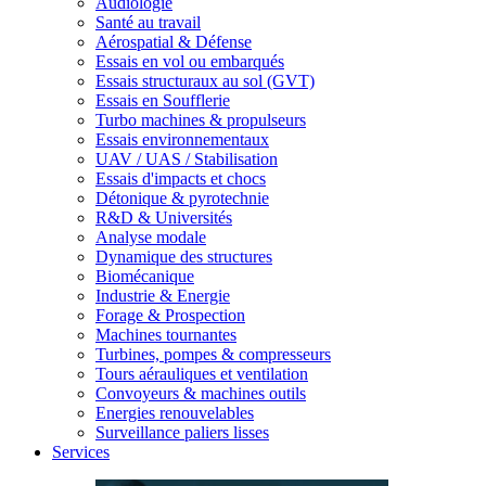
Audiologie
Santé au travail
Aérospatial & Défense
Essais en vol ou embarqués
Essais structuraux au sol (GVT)
Essais en Soufflerie
Turbo machines & propulseurs
Essais environnementaux
UAV / UAS / Stabilisation
Essais d'impacts et chocs
Détonique & pyrotechnie
R&D & Universités
Analyse modale
Dynamique des structures
Biomécanique
Industrie & Energie
Forage & Prospection
Machines tournantes
Turbines, pompes & compresseurs
Tours aérauliques et ventilation
Convoyeurs & machines outils
Energies renouvelables
Surveillance paliers lisses
Services