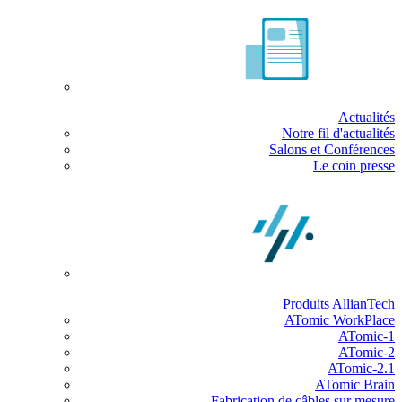
Actualités
Notre fil d'actualités
Salons et Conférences
Le coin presse
Produits AllianTech
ATomic WorkPlace
ATomic-1
ATomic-2
ATomic-2.1
ATomic Brain
Fabrication de câbles sur mesure