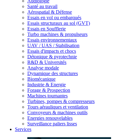
Audiologie
Santé au travail
Aérospatial & Défense
Essais en vol ou embarqués
Essais structuraux au sol (GVT)
Essais en Soufflerie
Turbo machines & propulseurs
Essais environnementaux
UAV / UAS / Stabilisation
Essais d'impacts et chocs
Détonique & pyrotechnie
R&D & Universités
Analyse modale
Dynamique des structures
Biomécanique
Industrie & Energie
Forage & Prospection
Machines tournantes
Turbines, pompes & compresseurs
Tours aérauliques et ventilation
Convoyeurs & machines outils
Energies renouvelables
Surveillance paliers lisses
Services