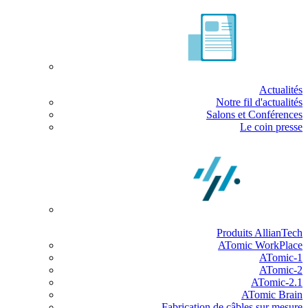
Actualités
Notre fil d'actualités
Salons et Conférences
Le coin presse
Produits AllianTech
ATomic WorkPlace
ATomic-1
ATomic-2
ATomic-2.1
ATomic Brain
Fabrication de câbles sur mesure