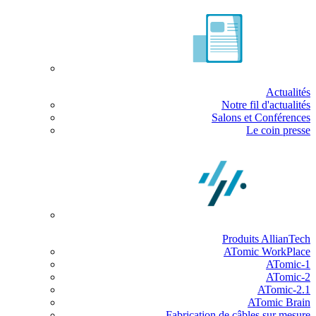
Actualités
Notre fil d'actualités
Salons et Conférences
Le coin presse
Produits AllianTech
ATomic WorkPlace
ATomic-1
ATomic-2
ATomic-2.1
ATomic Brain
Fabrication de câbles sur mesure