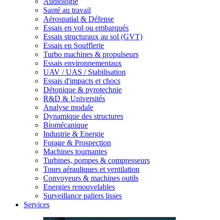
Audiologie
Santé au travail
Aérospatial & Défense
Essais en vol ou embarqués
Essais structuraux au sol (GVT)
Essais en Soufflerie
Turbo machines & propulseurs
Essais environnementaux
UAV / UAS / Stabilisation
Essais d'impacts et chocs
Détonique & pyrotechnie
R&D & Universités
Analyse modale
Dynamique des structures
Biomécanique
Industrie & Energie
Forage & Prospection
Machines tournantes
Turbines, pompes & compresseurs
Tours aérauliques et ventilation
Convoyeurs & machines outils
Energies renouvelables
Surveillance paliers lisses
Services