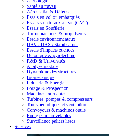
Audiologie
Santé au travail
Aérospatial & Défense
Essais en vol ou embarqués
Essais structuraux au sol (GVT)
Essais en Soufflerie
Turbo machines & propulseurs
Essais environnementaux
UAV / UAS / Stabilisation
Essais d'impacts et chocs
Détonique & pyrotechnie
R&D & Universités
Analyse modale
Dynamique des structures
Biomécanique
Industrie & Energie
Forage & Prospection
Machines tournantes
Turbines, pompes & compresseurs
Tours aérauliques et ventilation
Convoyeurs & machines outils
Energies renouvelables
Surveillance paliers lisses
Services