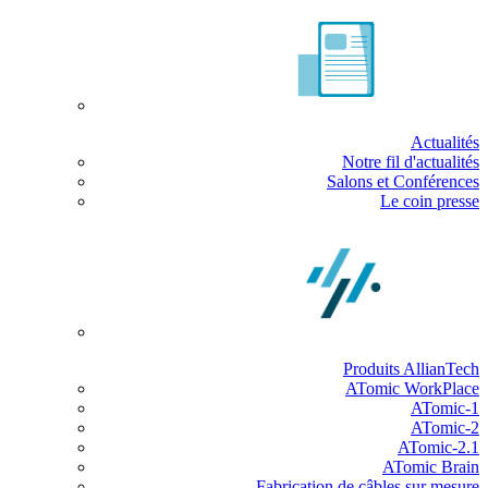
Actualités
Notre fil d'actualités
Salons et Conférences
Le coin presse
Produits AllianTech
ATomic WorkPlace
ATomic-1
ATomic-2
ATomic-2.1
ATomic Brain
Fabrication de câbles sur mesure