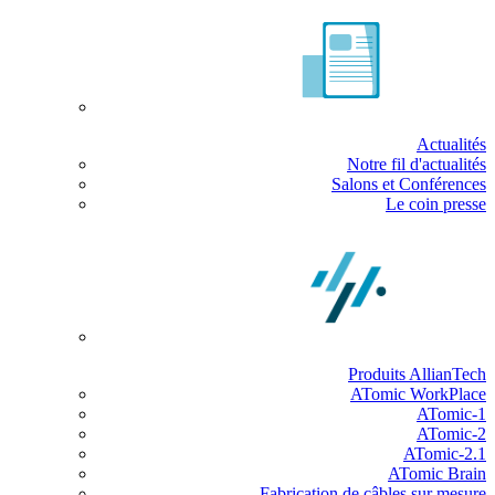
Actualités
Notre fil d'actualités
Salons et Conférences
Le coin presse
Produits AllianTech
ATomic WorkPlace
ATomic-1
ATomic-2
ATomic-2.1
ATomic Brain
Fabrication de câbles sur mesure