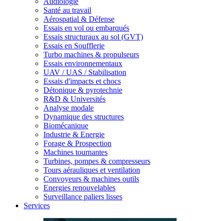
Audiologie
Santé au travail
Aérospatial & Défense
Essais en vol ou embarqués
Essais structuraux au sol (GVT)
Essais en Soufflerie
Turbo machines & propulseurs
Essais environnementaux
UAV / UAS / Stabilisation
Essais d'impacts et chocs
Détonique & pyrotechnie
R&D & Universités
Analyse modale
Dynamique des structures
Biomécanique
Industrie & Energie
Forage & Prospection
Machines tournantes
Turbines, pompes & compresseurs
Tours aérauliques et ventilation
Convoyeurs & machines outils
Energies renouvelables
Surveillance paliers lisses
Services