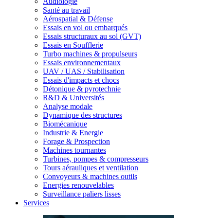
Audiologie
Santé au travail
Aérospatial & Défense
Essais en vol ou embarqués
Essais structuraux au sol (GVT)
Essais en Soufflerie
Turbo machines & propulseurs
Essais environnementaux
UAV / UAS / Stabilisation
Essais d'impacts et chocs
Détonique & pyrotechnie
R&D & Universités
Analyse modale
Dynamique des structures
Biomécanique
Industrie & Energie
Forage & Prospection
Machines tournantes
Turbines, pompes & compresseurs
Tours aérauliques et ventilation
Convoyeurs & machines outils
Energies renouvelables
Surveillance paliers lisses
Services