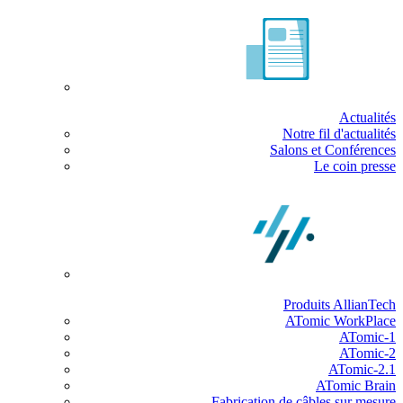
Actualités
Notre fil d'actualités
Salons et Conférences
Le coin presse
Produits AllianTech
ATomic WorkPlace
ATomic-1
ATomic-2
ATomic-2.1
ATomic Brain
Fabrication de câbles sur mesure