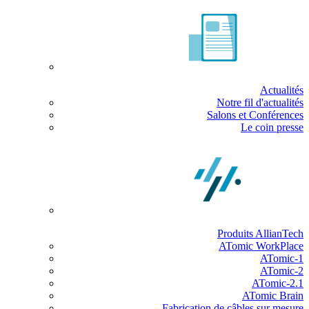
Actualités
Notre fil d'actualités
Salons et Conférences
Le coin presse
Produits AllianTech
ATomic WorkPlace
ATomic-1
ATomic-2
ATomic-2.1
ATomic Brain
Fabrication de câbles sur mesure