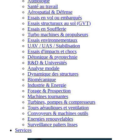
Audiologie
Santé au travail
Aérospatial & Défense
Essais en vol ou embarqués
Essais structuraux au sol (GVT)
Essais en Soufflerie
Turbo machines & propulseurs
Essais environnementaux
UAV / UAS / Stabilisation
Essais d'impacts et chocs
Détonique & pyrotechnie
R&D & Universités
Analyse modale
Dynamique des structures
Biomécanique
Industrie & Energie
Forage & Prospection
Machines tournantes
Turbines, pompes & compresseurs
Tours aérauliques et ventilation
Convoyeurs & machines outils
Energies renouvelables
Surveillance paliers lisses
Services