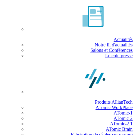
Actualités
Notre fil d'actualités
Salons et Conférences
Le coin presse
Produits AllianTech
ATomic WorkPlace
ATomic-1
ATomic-2
ATomic-2.1
ATomic Brain
Fabrication de câbles sur mesure