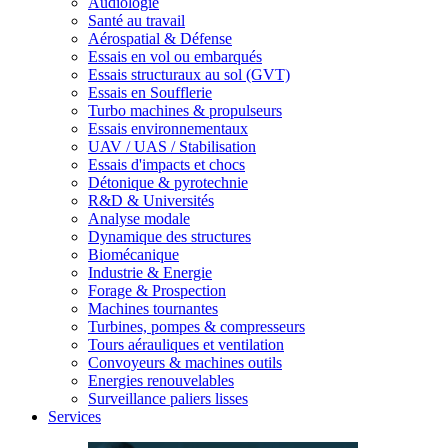
Audiologie
Santé au travail
Aérospatial & Défense
Essais en vol ou embarqués
Essais structuraux au sol (GVT)
Essais en Soufflerie
Turbo machines & propulseurs
Essais environnementaux
UAV / UAS / Stabilisation
Essais d'impacts et chocs
Détonique & pyrotechnie
R&D & Universités
Analyse modale
Dynamique des structures
Biomécanique
Industrie & Energie
Forage & Prospection
Machines tournantes
Turbines, pompes & compresseurs
Tours aérauliques et ventilation
Convoyeurs & machines outils
Energies renouvelables
Surveillance paliers lisses
Services