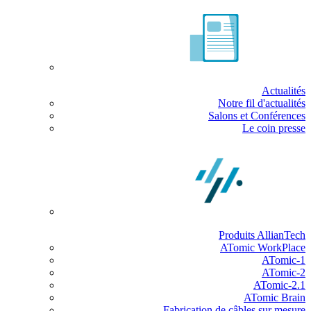
Actualités
Notre fil d'actualités
Salons et Conférences
Le coin presse
Produits AllianTech
ATomic WorkPlace
ATomic-1
ATomic-2
ATomic-2.1
ATomic Brain
Fabrication de câbles sur mesure