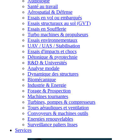
Audiologie
Santé au travail
Aérospatial & Défense
Essais en vol ou embarqués
Essais structuraux au sol (GVT)
Essais en Soufflerie
Turbo machines & propulseurs
Essais environnementaux
UAV / UAS / Stabilisation
Essais d'impacts et chocs
Détonique & pyrotechnie
R&D & Universités
Analyse modale
Dynamique des structures
Biomécanique
Industrie & Energie
Forage & Prospection
Machines tournantes
Turbines, pompes & compresseurs
Tours aérauliques et ventilation
Convoyeurs & machines outils
Energies renouvelables
Surveillance paliers lisses
Services