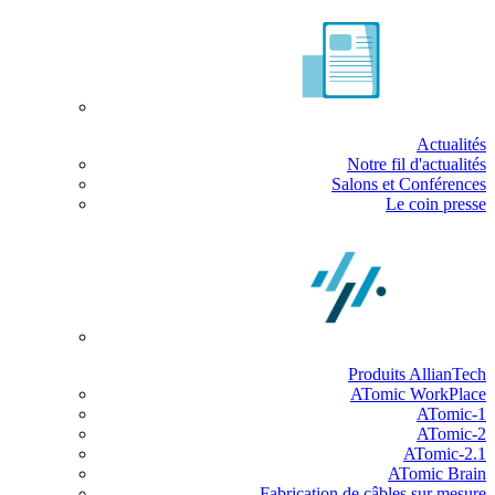
Actualités
Notre fil d'actualités
Salons et Conférences
Le coin presse
Produits AllianTech
ATomic WorkPlace
ATomic-1
ATomic-2
ATomic-2.1
ATomic Brain
Fabrication de câbles sur mesure