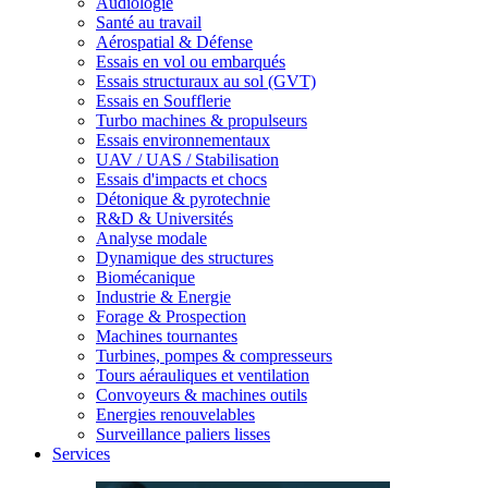
Audiologie
Santé au travail
Aérospatial & Défense
Essais en vol ou embarqués
Essais structuraux au sol (GVT)
Essais en Soufflerie
Turbo machines & propulseurs
Essais environnementaux
UAV / UAS / Stabilisation
Essais d'impacts et chocs
Détonique & pyrotechnie
R&D & Universités
Analyse modale
Dynamique des structures
Biomécanique
Industrie & Energie
Forage & Prospection
Machines tournantes
Turbines, pompes & compresseurs
Tours aérauliques et ventilation
Convoyeurs & machines outils
Energies renouvelables
Surveillance paliers lisses
Services