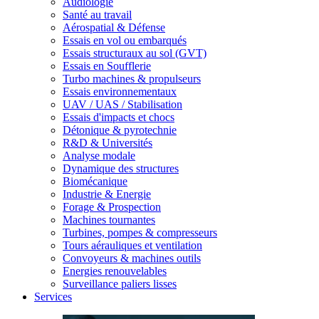
Audiologie
Santé au travail
Aérospatial & Défense
Essais en vol ou embarqués
Essais structuraux au sol (GVT)
Essais en Soufflerie
Turbo machines & propulseurs
Essais environnementaux
UAV / UAS / Stabilisation
Essais d'impacts et chocs
Détonique & pyrotechnie
R&D & Universités
Analyse modale
Dynamique des structures
Biomécanique
Industrie & Energie
Forage & Prospection
Machines tournantes
Turbines, pompes & compresseurs
Tours aérauliques et ventilation
Convoyeurs & machines outils
Energies renouvelables
Surveillance paliers lisses
Services