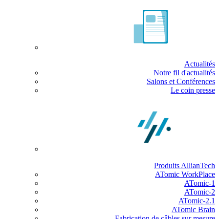
Actualités
Notre fil d'actualités
Salons et Conférences
Le coin presse
Produits AllianTech
ATomic WorkPlace
ATomic-1
ATomic-2
ATomic-2.1
ATomic Brain
Fabrication de câbles sur mesure