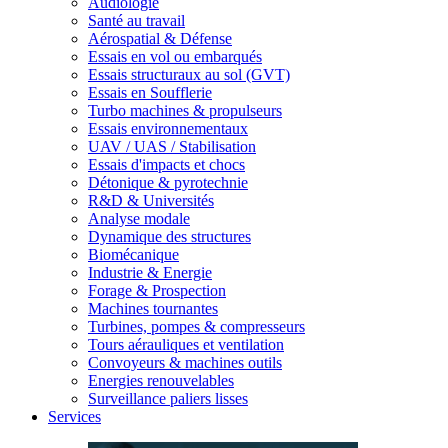
Audiologie
Santé au travail
Aérospatial & Défense
Essais en vol ou embarqués
Essais structuraux au sol (GVT)
Essais en Soufflerie
Turbo machines & propulseurs
Essais environnementaux
UAV / UAS / Stabilisation
Essais d'impacts et chocs
Détonique & pyrotechnie
R&D & Universités
Analyse modale
Dynamique des structures
Biomécanique
Industrie & Energie
Forage & Prospection
Machines tournantes
Turbines, pompes & compresseurs
Tours aérauliques et ventilation
Convoyeurs & machines outils
Energies renouvelables
Surveillance paliers lisses
Services