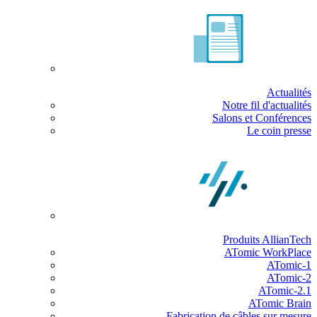
Actualités
Notre fil d'actualités
Salons et Conférences
Le coin presse
Produits AllianTech
ATomic WorkPlace
ATomic-1
ATomic-2
ATomic-2.1
ATomic Brain
Fabrication de câbles sur mesure