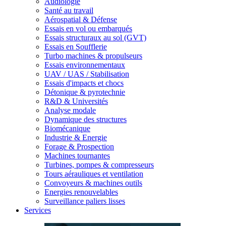
Audiologie
Santé au travail
Aérospatial & Défense
Essais en vol ou embarqués
Essais structuraux au sol (GVT)
Essais en Soufflerie
Turbo machines & propulseurs
Essais environnementaux
UAV / UAS / Stabilisation
Essais d'impacts et chocs
Détonique & pyrotechnie
R&D & Universités
Analyse modale
Dynamique des structures
Biomécanique
Industrie & Energie
Forage & Prospection
Machines tournantes
Turbines, pompes & compresseurs
Tours aérauliques et ventilation
Convoyeurs & machines outils
Energies renouvelables
Surveillance paliers lisses
Services