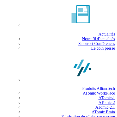
Actualités
Notre fil d'actualités
Salons et Conférences
Le coin presse
Produits AllianTech
ATomic WorkPlace
ATomic-1
ATomic-2
ATomic-2.1
ATomic Brain
Fabrication de câbles sur mesure