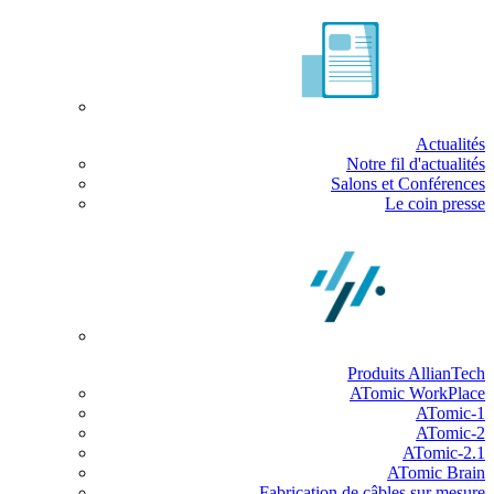
Actualités
Notre fil d'actualités
Salons et Conférences
Le coin presse
Produits AllianTech
ATomic WorkPlace
ATomic-1
ATomic-2
ATomic-2.1
ATomic Brain
Fabrication de câbles sur mesure