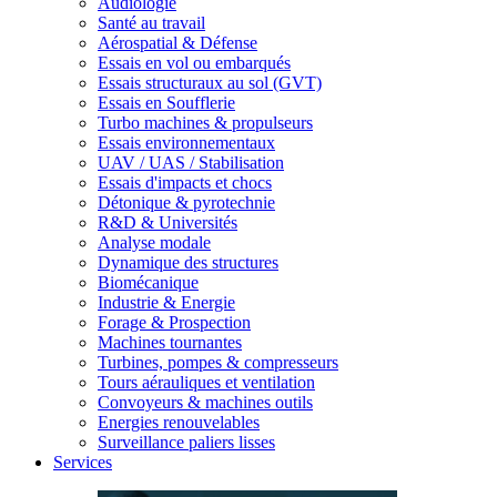
Audiologie
Santé au travail
Aérospatial & Défense
Essais en vol ou embarqués
Essais structuraux au sol (GVT)
Essais en Soufflerie
Turbo machines & propulseurs
Essais environnementaux
UAV / UAS / Stabilisation
Essais d'impacts et chocs
Détonique & pyrotechnie
R&D & Universités
Analyse modale
Dynamique des structures
Biomécanique
Industrie & Energie
Forage & Prospection
Machines tournantes
Turbines, pompes & compresseurs
Tours aérauliques et ventilation
Convoyeurs & machines outils
Energies renouvelables
Surveillance paliers lisses
Services