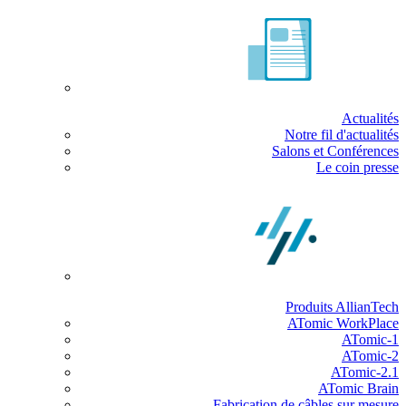
Actualités
Notre fil d'actualités
Salons et Conférences
Le coin presse
Produits AllianTech
ATomic WorkPlace
ATomic-1
ATomic-2
ATomic-2.1
ATomic Brain
Fabrication de câbles sur mesure