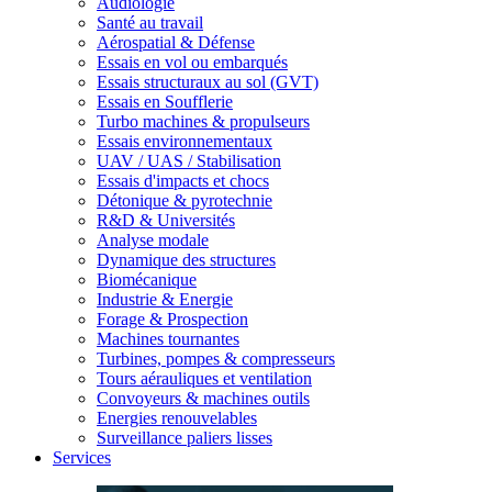
Audiologie
Santé au travail
Aérospatial & Défense
Essais en vol ou embarqués
Essais structuraux au sol (GVT)
Essais en Soufflerie
Turbo machines & propulseurs
Essais environnementaux
UAV / UAS / Stabilisation
Essais d'impacts et chocs
Détonique & pyrotechnie
R&D & Universités
Analyse modale
Dynamique des structures
Biomécanique
Industrie & Energie
Forage & Prospection
Machines tournantes
Turbines, pompes & compresseurs
Tours aérauliques et ventilation
Convoyeurs & machines outils
Energies renouvelables
Surveillance paliers lisses
Services