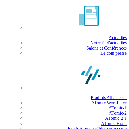
Actualités
Notre fil d'actualités
Salons et Conférences
Le coin presse
Produits AllianTech
ATomic WorkPlace
ATomic-1
ATomic-2
ATomic-2.1
ATomic Brain
Fabrication de câbles sur mesure