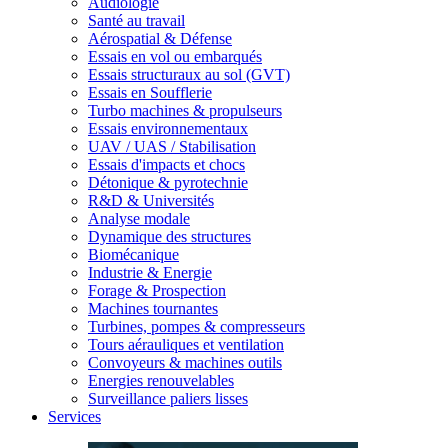
Audiologie
Santé au travail
Aérospatial & Défense
Essais en vol ou embarqués
Essais structuraux au sol (GVT)
Essais en Soufflerie
Turbo machines & propulseurs
Essais environnementaux
UAV / UAS / Stabilisation
Essais d'impacts et chocs
Détonique & pyrotechnie
R&D & Universités
Analyse modale
Dynamique des structures
Biomécanique
Industrie & Energie
Forage & Prospection
Machines tournantes
Turbines, pompes & compresseurs
Tours aérauliques et ventilation
Convoyeurs & machines outils
Energies renouvelables
Surveillance paliers lisses
Services