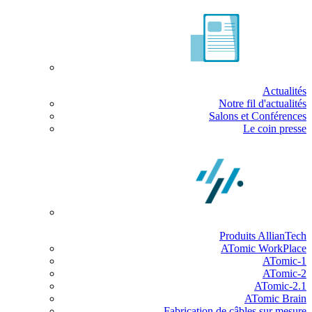
Actualités
Notre fil d'actualités
Salons et Conférences
Le coin presse
Produits AllianTech
ATomic WorkPlace
ATomic-1
ATomic-2
ATomic-2.1
ATomic Brain
Fabrication de câbles sur mesure