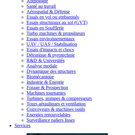
Audiologie
Santé au travail
Aérospatial & Défense
Essais en vol ou embarqués
Essais structuraux au sol (GVT)
Essais en Soufflerie
Turbo machines & propulseurs
Essais environnementaux
UAV / UAS / Stabilisation
Essais d'impacts et chocs
Détonique & pyrotechnie
R&D & Universités
Analyse modale
Dynamique des structures
Biomécanique
Industrie & Energie
Forage & Prospection
Machines tournantes
Turbines, pompes & compresseurs
Tours aérauliques et ventilation
Convoyeurs & machines outils
Energies renouvelables
Surveillance paliers lisses
Services